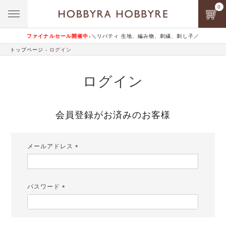
0
ファイナルセール開催中♪
＼リバティ 生地、編み物、刺繍、刺し子／
トップページ
ログイン
ログイン
会員登録がお済みのお客様
メールアドレス
(必
須)
パスワード
(必
須)