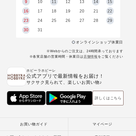
9
9
10
11
12
13
14
15
6
16
17
18
19
20
21
22
23
24
25
26
27
28
29
30
31
オンラインショップ休業日
※Webからのご注文は、24時間承っております
※各実店舗の営業時間・休業日は
店舗情報
をご覧ください
ホビーラホビーレ
公式アプリで最新情報をお届け！
サクサク見られて、楽しいお買い物♪
詳しくはこちら
お買い物ガイド
マイページ