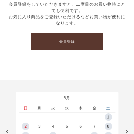
会員登録をしていただきますと、二度目のお買い物時にと
ても便利です。
お気に入り商品をご登録いただけるなどお買い物が便利に
なります。
会員登録
8月
土
日
月
火
水
木
金
土
5
1
2
2
3
4
5
6
7
8