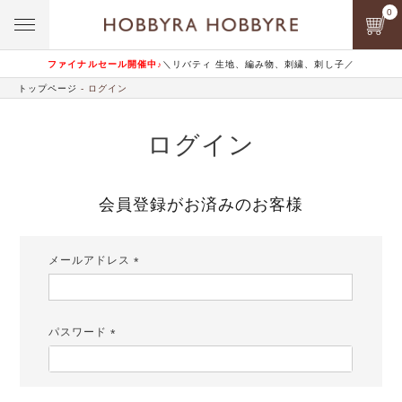
0
ファイナルセール開催中♪
＼リバティ 生地、編み物、刺繍、刺し子／
トップページ
ログイン
ログイン
会員登録がお済みのお客様
メールアドレス
(必
須)
パスワード
(必
須)