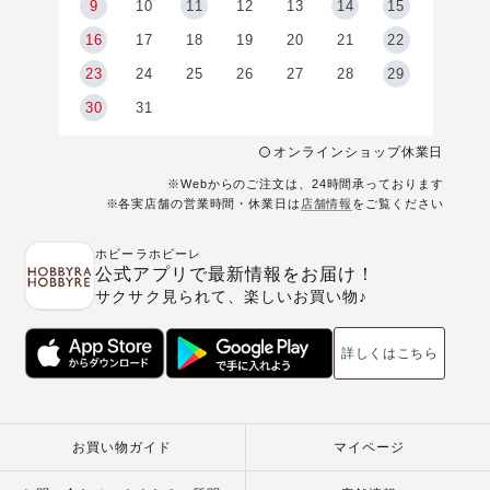
9
9
10
11
12
13
14
15
6
16
17
18
19
20
21
22
23
24
25
26
27
28
29
30
31
オンラインショップ休業日
※Webからのご注文は、24時間承っております
※各実店舗の営業時間・休業日は
店舗情報
をご覧ください
ホビーラホビーレ
公式アプリで最新情報をお届け！
サクサク見られて、楽しいお買い物♪
詳しくはこちら
お買い物ガイド
マイページ