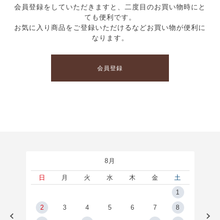
会員登録をしていただきますと、二度目のお買い物時にと
ても便利です。
お気に入り商品をご登録いただけるなどお買い物が便利に
なります。
会員登録
8月
土
日
月
火
水
木
金
土
5
1
2
2
3
4
5
6
7
8