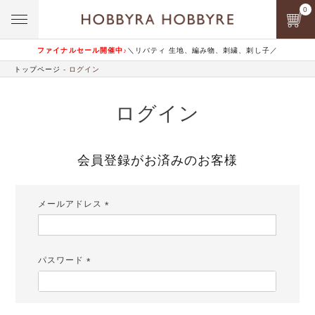
0
ファイナルセール開催中♪
＼リバティ 生地、編み物、刺繍、刺し子／
トップページ
ログイン
ログイン
会員登録がお済みのお客様
メールアドレス
(必
須)
パスワード
(必
須)