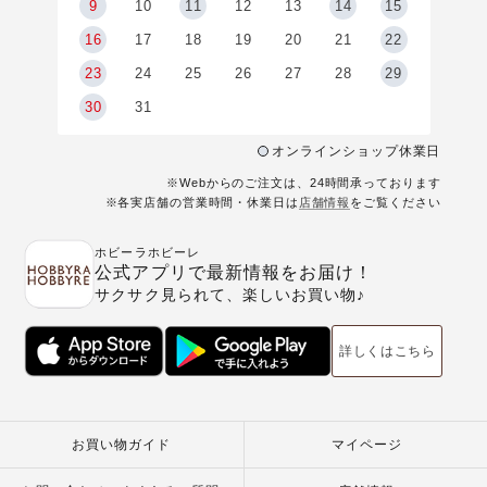
9
9
10
11
12
13
14
15
6
16
17
18
19
20
21
22
23
24
25
26
27
28
29
30
31
オンラインショップ休業日
※Webからのご注文は、24時間承っております
※各実店舗の営業時間・休業日は
店舗情報
をご覧ください
ホビーラホビーレ
公式アプリで最新情報をお届け！
サクサク見られて、楽しいお買い物♪
詳しくはこちら
お買い物ガイド
マイページ