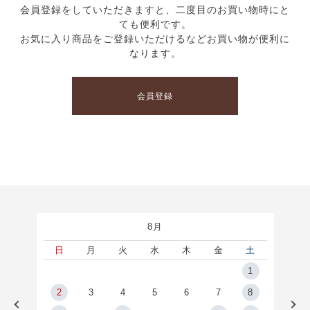
会員登録をしていただきますと、二度目のお買い物時にと
ても便利です。
お気に入り商品をご登録いただけるなどお買い物が便利に
なります。
会員登録
8月
土
日
月
火
水
木
金
土
5
1
2
2
3
4
5
6
7
8