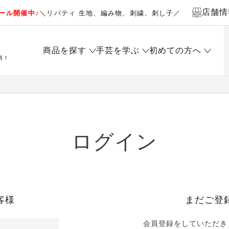
店舗情
ール開催中♪
＼リバティ 生地、編み物、刺繍、刺し子／
商品を探す
手芸を学ぶ
初めての方へ
料！
ログイン
客様
まだご登
会員登録をしていただき