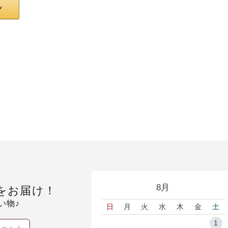
8月
をお届け！
い物♪
日
月
火
水
木
金
土
1