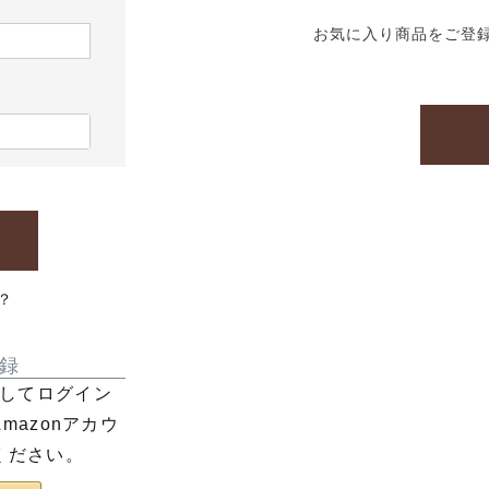
お気に入り商品をご登
？
録
利用してログイン
azonアカウ
ください。