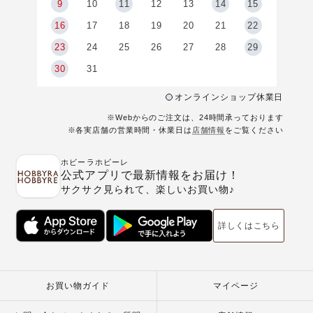
9
9
10
11
12
13
14
15
6
16
17
18
19
20
21
22
23
24
25
26
27
28
29
30
31
オンラインショップ休業日
※Webからのご注文は、24時間承っております
※各実店舗の営業時間・休業日は
店舗情報
をご覧ください
ホビーラホビーレ
公式アプリで最新情報をお届け！
サクサク見られて、楽しいお買い物♪
詳しくはこちら
お買い物ガイド
マイページ