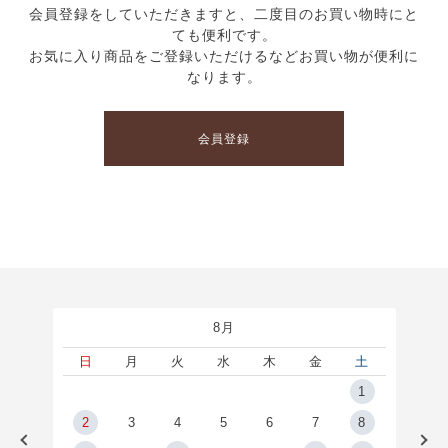
会員登録をしていただきますと、二度目のお買い物時にと
ても便利です。
お気に入り商品をご登録いただけるなどお買い物が便利に
なります。
会員登録
8月
土
日
月
火
水
木
金
土
5
1
2
2
3
4
5
6
7
8