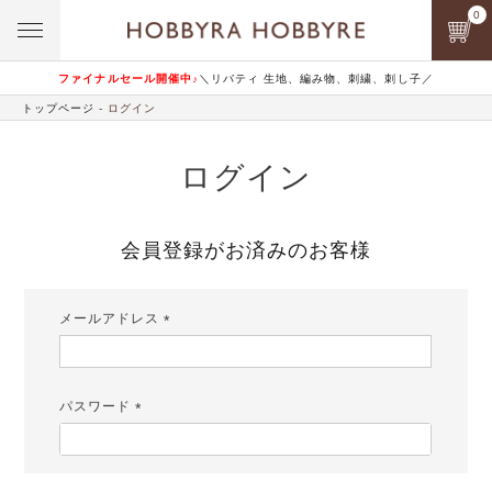
0
ファイナルセール開催中♪
＼リバティ 生地、編み物、刺繍、刺し子／
トップページ
ログイン
ログイン
会員登録がお済みのお客様
メールアドレス
(必
須)
パスワード
(必
須)