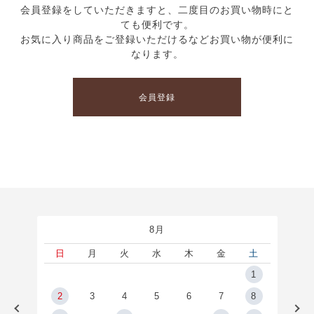
会員登録をしていただきますと、二度目のお買い物時にと
ても便利です。
お気に入り商品をご登録いただけるなどお買い物が便利に
なります。
会員登録
8月
土
日
月
火
水
木
金
土
5
1
2
2
3
4
5
6
7
8