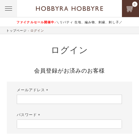
0
ファイナルセール開催中♪
＼リバティ 生地、編み物、刺繍、刺し子／
トップページ
ログイン
ログイン
会員登録がお済みのお客様
メールアドレス
(必
須)
パスワード
(必
須)