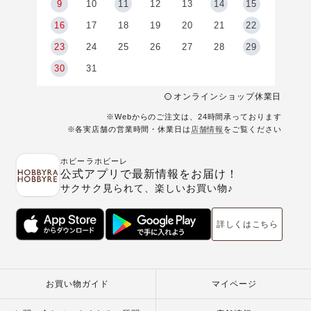
9
9
10
11
12
13
14
15
6
16
17
18
19
20
21
22
23
24
25
26
27
28
29
30
31
オンラインショップ休業日
※Webからのご注文は、24時間承っております
※各実店舗の営業時間・休業日は
店舗情報
をご覧ください
ホビーラホビーレ
公式アプリで最新情報をお届け！
サクサク見られて、楽しいお買い物♪
詳しくはこちら
お買い物ガイド
マイページ