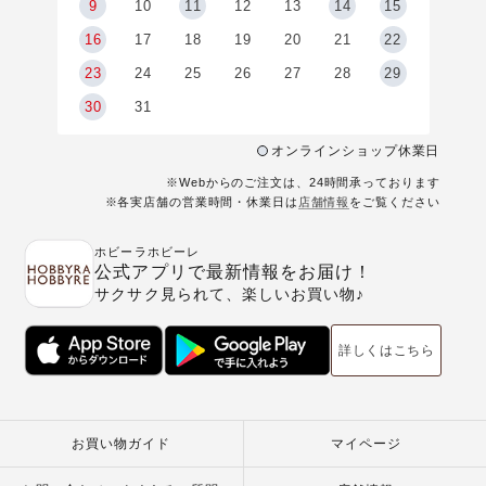
9
9
10
11
12
13
14
15
6
16
17
18
19
20
21
22
23
24
25
26
27
28
29
30
31
オンラインショップ休業日
※Webからのご注文は、24時間承っております
※各実店舗の営業時間・休業日は
店舗情報
をご覧ください
ホビーラホビーレ
公式アプリで最新情報をお届け！
サクサク見られて、楽しいお買い物♪
詳しくはこちら
お買い物ガイド
マイページ