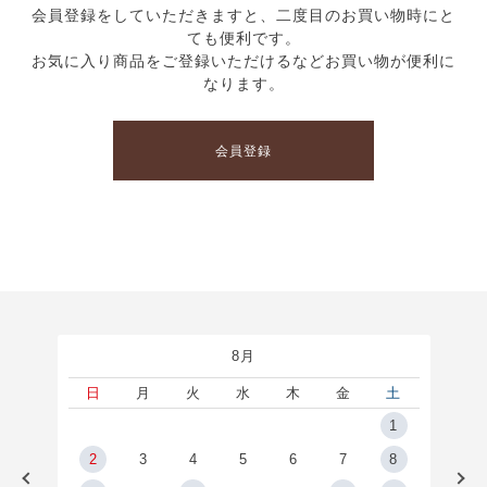
会員登録をしていただきますと、二度目のお買い物時にと
ても便利です。
お気に入り商品をご登録いただけるなどお買い物が便利に
なります。
会員登録
8月
土
日
月
火
水
木
金
土
5
1
2
2
3
4
5
6
7
8