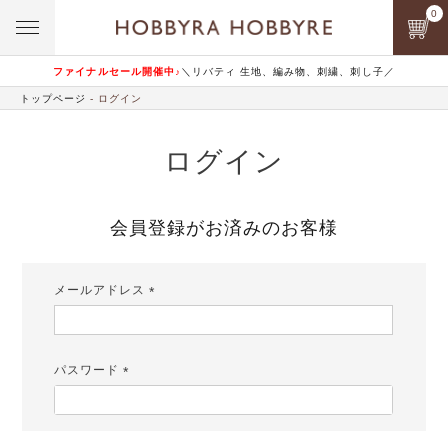
0
ファイナルセール開催中♪
＼リバティ 生地、編み物、刺繍、刺し子／
トップページ
ログイン
ログイン
会員登録がお済みのお客様
メールアドレス
(必
須)
パスワード
(必
須)