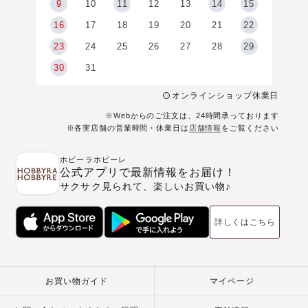
9
9
10
11
12
13
14
15
6
16
17
18
19
20
21
22
23
24
25
26
27
28
29
30
31
オンラインショップ休業日
※Webからのご注文は、24時間承っております
※各実店舗の営業時間・休業日は
店舗情報
をご覧ください
ホビーラホビーレ
公式アプリで最新情報をお届け！
サクサク見られて、楽しいお買い物♪
詳しくはこちら
お買い物ガイド
マイページ