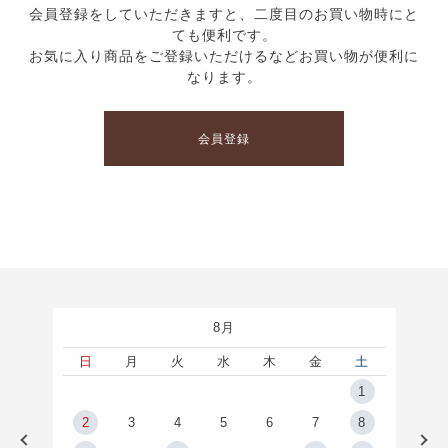
会員登録をしていただきますと、二度目のお買い物時にと
ても便利です。
お気に入り商品をご登録いただけるなどお買い物が便利に
なります。
会員登録
8月
土
日
月
火
水
木
金
土
5
1
2
2
3
4
5
6
7
8