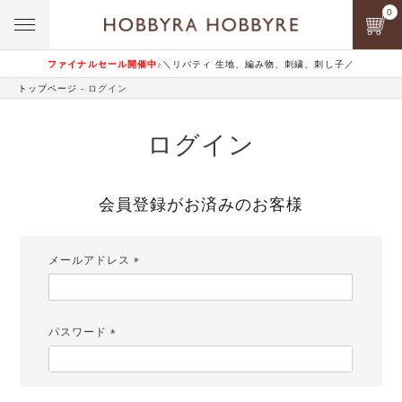
0
ファイナルセール開催中♪
＼リバティ 生地、編み物、刺繍、刺し子／
トップページ
ログイン
ログイン
会員登録がお済みのお客様
メールアドレス
(必
須)
パスワード
(必
須)