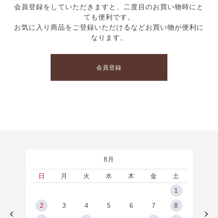
会員登録をしていただきますと、二度目のお買い物時にと
ても便利です。
お気に入り商品をご登録いただけるなどお買い物が便利に
なります。
会員登録
8月
土
日
月
火
水
木
金
土
5
1
2
2
3
4
5
6
7
8