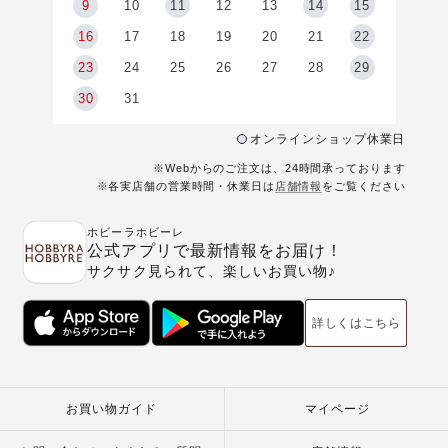
9
9
10
11
12
13
14
15
6
16
17
18
19
20
21
22
23
24
25
26
27
28
29
30
31
オンラインショップ休業日
※Webからのご注文は、24時間承っております
※各実店舗の営業時間・休業日は
店舗情報
をご覧ください
ホビーラホビーレ
公式アプリで最新情報をお届け！
サクサク見られて、楽しいお買い物♪
詳しくはこちら
お買い物ガイド
マイページ