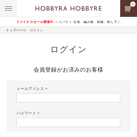
0
ファイナルセール開催中♪
＼リバティ 生地、編み物、刺繍、刺し子／
トップページ
ログイン
ログイン
会員登録がお済みのお客様
メールアドレス
(必
須)
パスワード
(必
須)