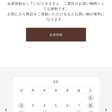
会員登録をしていただきますと、二度目のお買い物時にと
ても便利です。
お気に入り商品をご登録いただけるなどお買い物が便利に
なります。
会員登録
8月
土
日
月
火
水
木
金
土
5
1
2
2
3
4
5
6
7
8