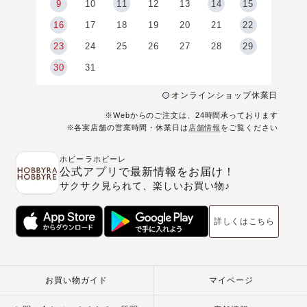
9
9
10
11
12
13
14
15
6
16
17
18
19
20
21
22
23
24
25
26
27
28
29
30
31
オンラインショップ休業日
※Webからのご注文は、24時間承っております
※各実店舗の営業時間・休業日は
店舗情報
をご覧ください
ホビーラホビーレ
公式アプリで最新情報をお届け！
サクサク見られて、楽しいお買い物♪
詳しくはこちら
お買い物ガイド
マイページ