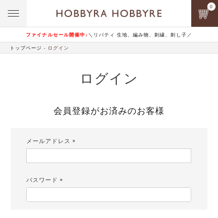
0
ファイナルセール開催中♪
＼リバティ 生地、編み物、刺繍、刺し子／
トップページ
ログイン
ログイン
会員登録がお済みのお客様
メールアドレス
(必
須)
パスワード
(必
須)