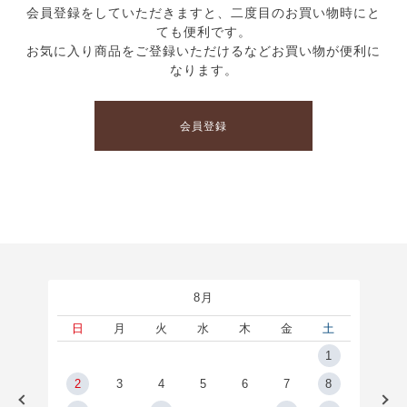
会員登録をしていただきますと、二度目のお買い物時にと
ても便利です。
お気に入り商品をご登録いただけるなどお買い物が便利に
なります。
会員登録
8月
土
日
月
火
水
木
金
土
5
1
2
2
3
4
5
6
7
8