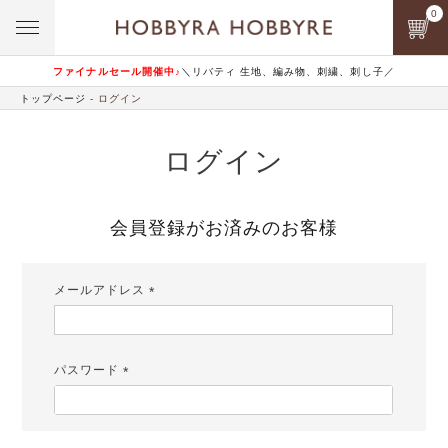
0
ファイナルセール開催中♪
＼リバティ 生地、編み物、刺繍、刺し子／
トップページ
ログイン
ログイン
会員登録がお済みのお客様
メールアドレス
(必
須)
パスワード
(必
須)