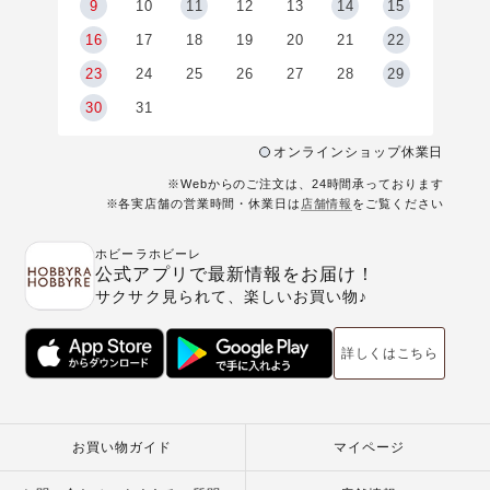
9
9
10
11
12
13
14
15
6
16
17
18
19
20
21
22
23
24
25
26
27
28
29
30
31
オンラインショップ休業日
※Webからのご注文は、24時間承っております
※各実店舗の営業時間・休業日は
店舗情報
をご覧ください
ホビーラホビーレ
公式アプリで最新情報をお届け！
サクサク見られて、楽しいお買い物♪
詳しくはこちら
お買い物ガイド
マイページ