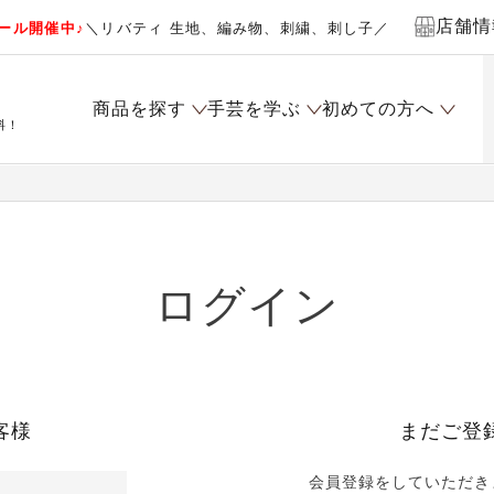
店舗情
ール開催中♪
＼リバティ 生地、編み物、刺繍、刺し子／
商品を探す
手芸を学ぶ
初めての方へ
料！
ログイン
客様
まだご登
会員登録をしていただき