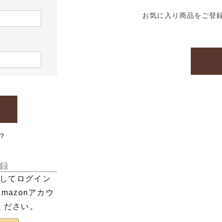
お気に入り商品をご登
？
録
利用してログイン
azonアカウ
ください。