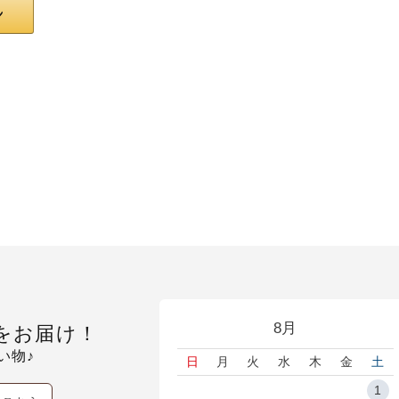
8月
をお届け！
い物♪
日
月
火
水
木
金
土
1