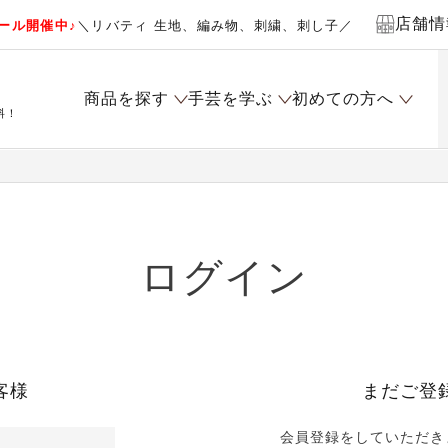
店舗情
ール開催中♪
＼リバティ 生地、編み物、刺繍、刺し子／
商品を探す
手芸を学ぶ
初めての方へ
料！
ログイン
客様
まだご登
会員登録をしていただき