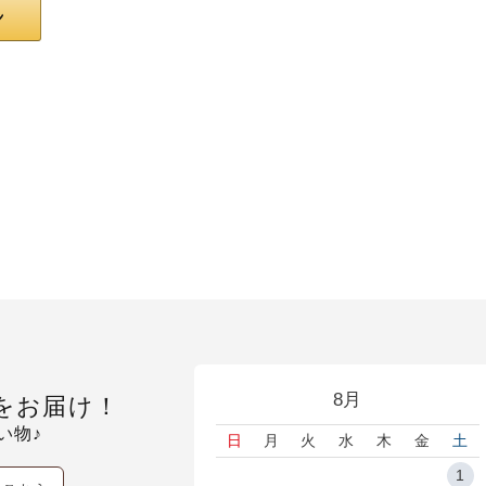
8月
をお届け！
い物♪
日
月
火
水
木
金
土
1