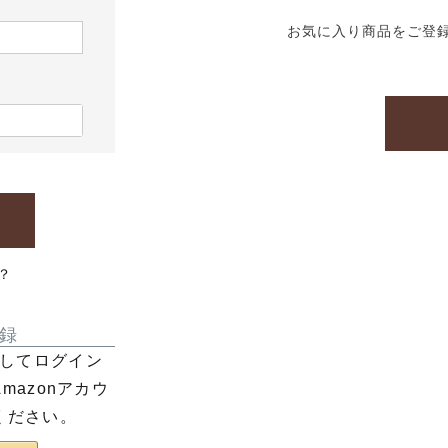
お気に入り商品をご登
？
録
利用してログイン
azonアカウ
ください。