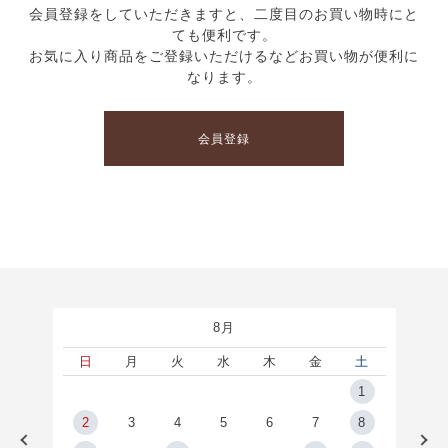
会員登録をしていただきますと、二度目のお買い物時にと
ても便利です。
お気に入り商品をご登録いただけるなどお買い物が便利に
なります。
会員登録
8月
土
日
月
火
水
木
金
土
5
1
2
2
3
4
5
6
7
8