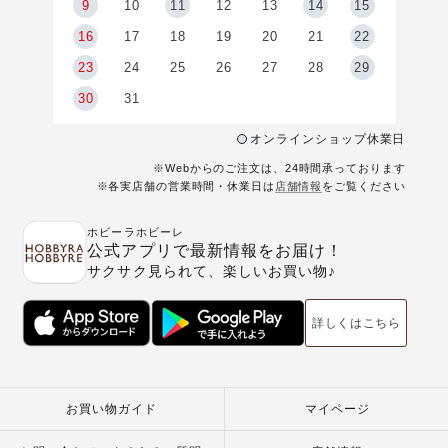
9
9
10
11
12
13
14
15
6
16
17
18
19
20
21
22
23
24
25
26
27
28
29
30
31
オンラインショップ休業日
※Webからのご注文は、24時間承っております
※各実店舗の営業時間・休業日は
店舗情報
をご覧ください
ホビーラホビーレ
公式アプリで最新情報をお届け！
サクサク見られて、楽しいお買い物♪
詳しくはこちら
お買い物ガイド
マイページ