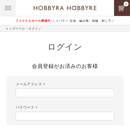
0
ファイナルセール開催中♪
＼リバティ 生地、編み物、刺繍、刺し子／
トップページ
ログイン
ログイン
会員登録がお済みのお客様
メールアドレス
(必
須)
パスワード
(必
須)