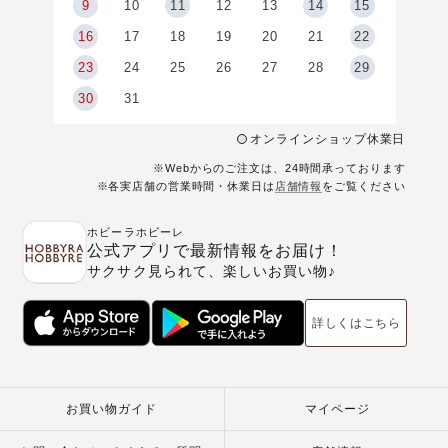
9
9
10
11
12
13
14
15
6
16
17
18
19
20
21
22
23
24
25
26
27
28
29
30
31
オンラインショップ休業日
※Webからのご注文は、24時間承っております
※各実店舗の営業時間・休業日は
店舗情報
をご覧ください
ホビーラホビーレ
公式アプリで最新情報をお届け！
サクサク見られて、楽しいお買い物♪
詳しくはこちら
お買い物ガイド
マイページ