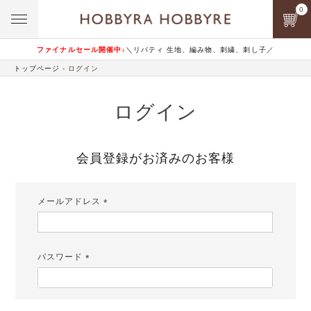
0
ファイナルセール開催中♪
＼リバティ 生地、編み物、刺繍、刺し子／
トップページ
ログイン
ログイン
会員登録がお済みのお客様
メールアドレス
(必
須)
パスワード
(必
須)