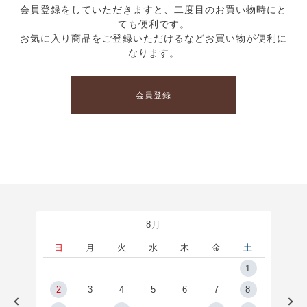
会員登録をしていただきますと、二度目のお買い物時にと
ても便利です。
お気に入り商品をご登録いただけるなどお買い物が便利に
なります。
会員登録
8月
土
日
月
火
水
木
金
土
5
1
2
2
3
4
5
6
7
8