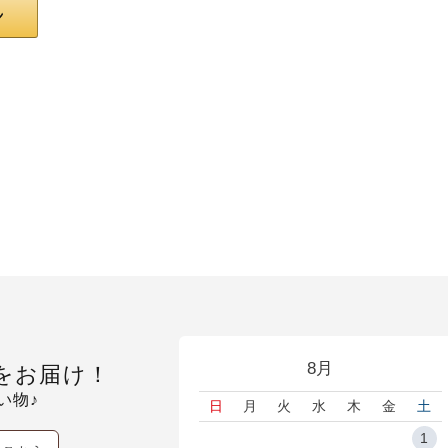
8月
をお届け！
い物♪
日
月
火
水
木
金
土
1