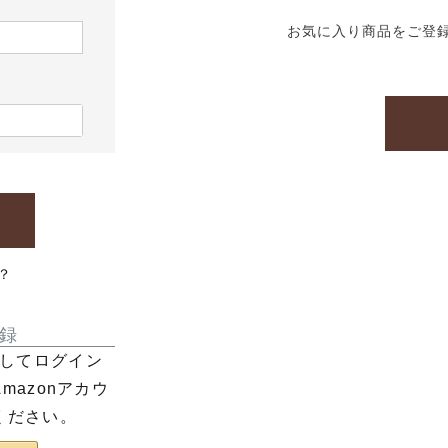
お気に入り商品をご登
？
録
利用してログイン
azonアカウ
ください。