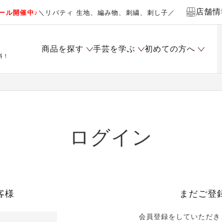
店舗情
ール開催中♪
＼リバティ 生地、編み物、刺繍、刺し子／
商品を探す
手芸を学ぶ
初めての方へ
料！
ログイン
客様
まだご登
会員登録をしていただき