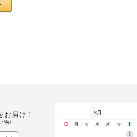
8月
をお届け！
い物♪
日
月
火
水
木
金
土
1