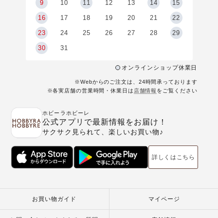
9
9
10
11
12
13
14
15
6
16
17
18
19
20
21
22
23
24
25
26
27
28
29
30
31
オンラインショップ休業日
※Webからのご注文は、24時間承っております
※各実店舗の営業時間・休業日は
店舗情報
をご覧ください
ホビーラホビーレ
公式アプリで最新情報をお届け！
サクサク見られて、楽しいお買い物♪
詳しくはこちら
お買い物ガイド
マイページ