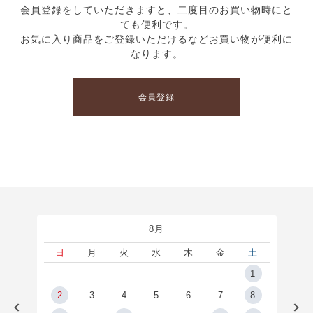
会員登録をしていただきますと、二度目のお買い物時にと
ても便利です。
お気に入り商品をご登録いただけるなどお買い物が便利に
なります。
会員登録
8月
土
日
月
火
水
木
金
土
5
1
2
2
3
4
5
6
7
8