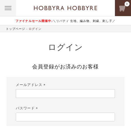
0
ファイナルセール開催中♪
＼リバティ 生地、編み物、刺繍、刺し子／
トップページ
ログイン
ログイン
会員登録がお済みのお客様
メールアドレス
(必
須)
パスワード
(必
須)