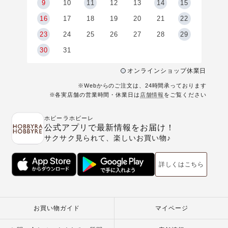
9
9
10
11
12
13
14
15
6
16
17
18
19
20
21
22
23
24
25
26
27
28
29
30
31
オンラインショップ休業日
※Webからのご注文は、24時間承っております
※各実店舗の営業時間・休業日は
店舗情報
をご覧ください
ホビーラホビーレ
公式アプリで最新情報をお届け！
サクサク見られて、楽しいお買い物♪
詳しくはこちら
お買い物ガイド
マイページ