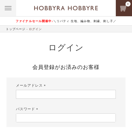
0
ファイナルセール開催中♪
＼リバティ 生地、編み物、刺繍、刺し子／
トップページ
ログイン
ログイン
会員登録がお済みのお客様
メールアドレス
(必
須)
パスワード
(必
須)