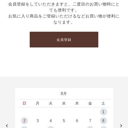
会員登録をしていただきますと、二度目のお買い物時にと
ても便利です。
お気に入り商品をご登録いただけるなどお買い物が便利に
なります。
会員登録
8月
土
日
月
火
水
木
金
土
5
1
2
2
3
4
5
6
7
8