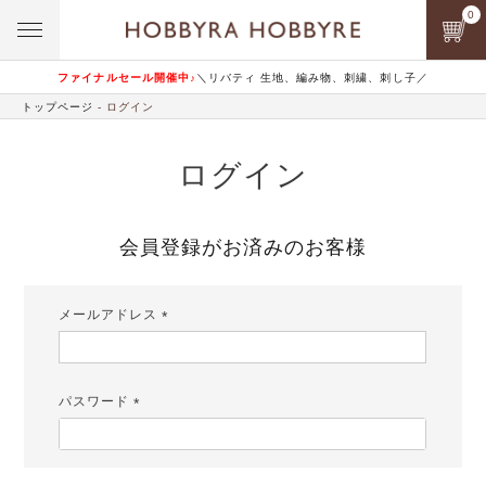
0
ファイナルセール開催中♪
＼リバティ 生地、編み物、刺繍、刺し子／
トップページ
ログイン
ログイン
会員登録がお済みのお客様
メールアドレス
(必
須)
パスワード
(必
須)