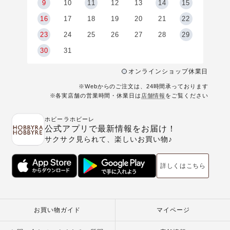
9
9
10
11
12
13
14
15
6
16
17
18
19
20
21
22
23
24
25
26
27
28
29
30
31
オンラインショップ休業日
※Webからのご注文は、24時間承っております
※各実店舗の営業時間・休業日は
店舗情報
をご覧ください
ホビーラホビーレ
公式アプリで最新情報をお届け！
サクサク見られて、楽しいお買い物♪
詳しくはこちら
お買い物ガイド
マイページ