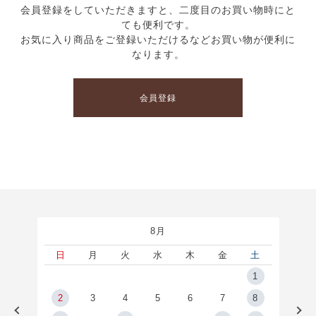
会員登録をしていただきますと、二度目のお買い物時にと
ても便利です。
お気に入り商品をご登録いただけるなどお買い物が便利に
なります。
会員登録
8月
土
日
月
火
水
木
金
土
5
1
2
2
3
4
5
6
7
8