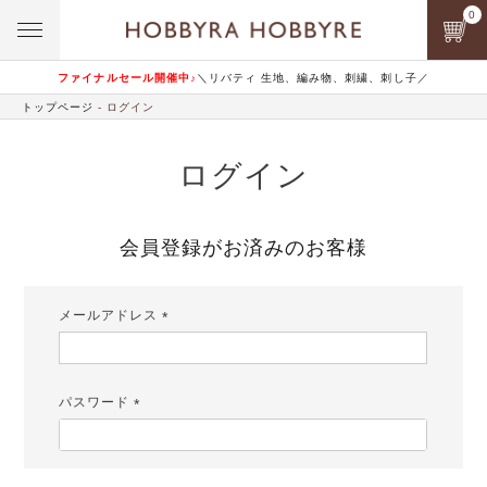
0
ファイナルセール開催中♪
＼リバティ 生地、編み物、刺繍、刺し子／
トップページ
ログイン
ログイン
会員登録がお済みのお客様
メールアドレス
(必
須)
パスワード
(必
須)