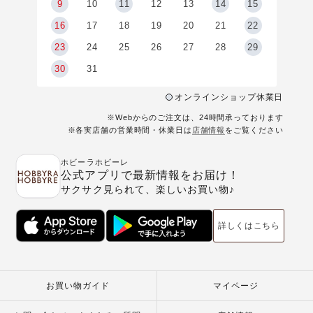
9
9
10
11
12
13
14
15
6
16
17
18
19
20
21
22
23
24
25
26
27
28
29
30
31
オンラインショップ休業日
※Webからのご注文は、24時間承っております
※各実店舗の営業時間・休業日は
店舗情報
をご覧ください
ホビーラホビーレ
公式アプリで最新情報をお届け！
サクサク見られて、楽しいお買い物♪
詳しくはこちら
お買い物ガイド
マイページ