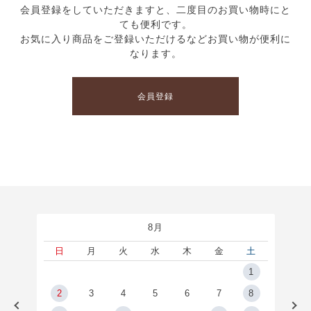
会員登録をしていただきますと、二度目のお買い物時にと
ても便利です。
お気に入り商品をご登録いただけるなどお買い物が便利に
なります。
会員登録
8月
土
日
月
火
水
木
金
土
5
1
2
2
3
4
5
6
7
8