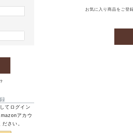
お気に入り商品をご登
？
録
利用してログイン
azonアカウ
ください。