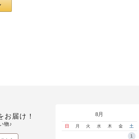
8月
をお届け！
い物♪
日
月
火
水
木
金
土
1