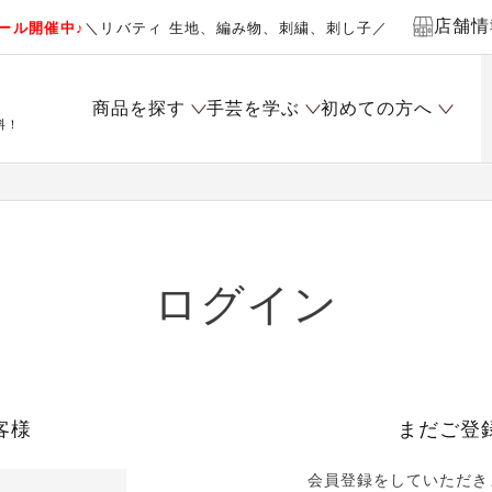
店舗情
ール開催中♪
＼リバティ 生地、編み物、刺繍、刺し子／
商品を探す
手芸を学ぶ
初めての方へ
料！
ログイン
客様
まだご登
会員登録をしていただき