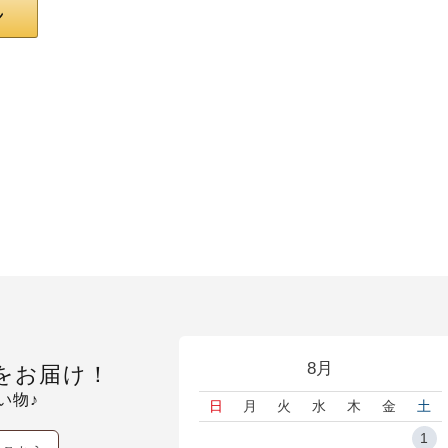
8月
をお届け！
い物♪
日
月
火
水
木
金
土
1