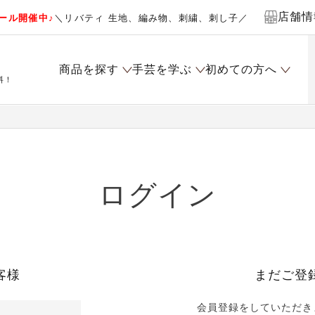
店舗情
ール開催中♪
＼リバティ 生地、編み物、刺繍、刺し子／
商品を探す
手芸を学ぶ
初めての方へ
料！
ログイン
客様
まだご登
会員登録をしていただき