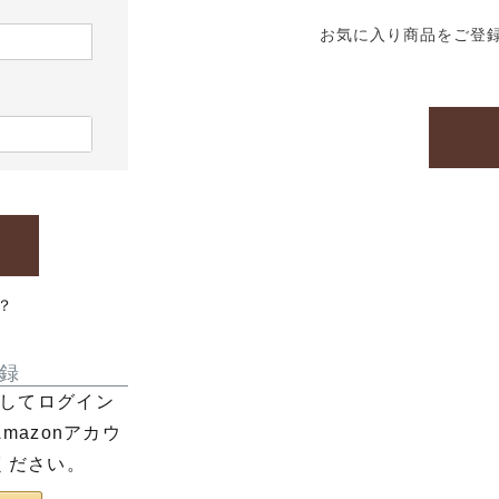
お気に入り商品をご登
？
録
利用してログイン
azonアカウ
ください。