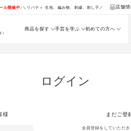
店舗情
ール開催中♪
＼リバティ 生地、編み物、刺繍、刺し子／
商品を探す
手芸を学ぶ
初めての方へ
料！
ログイン
客様
まだご登
会員登録をしていただき