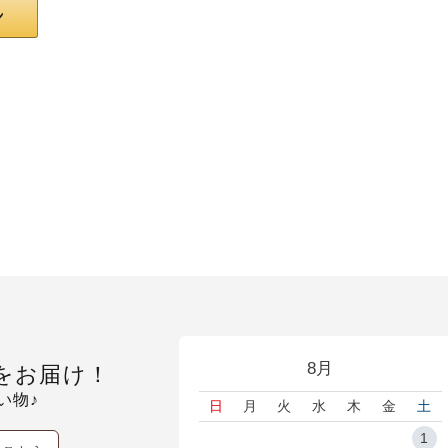
8月
をお届け！
い物♪
日
月
火
水
木
金
土
1