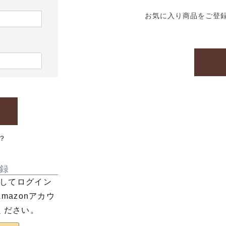
お気に入り商品をご登
？
録
利用してログイン
azonアカウ
ください。