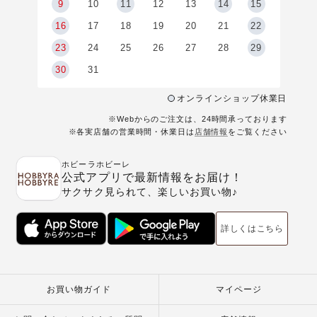
9
9
10
11
12
13
14
15
6
16
17
18
19
20
21
22
23
24
25
26
27
28
29
30
31
オンラインショップ休業日
※Webからのご注文は、24時間承っております
※各実店舗の営業時間・休業日は
店舗情報
をご覧ください
ホビーラホビーレ
公式アプリで最新情報をお届け！
サクサク見られて、楽しいお買い物♪
詳しくはこちら
お買い物ガイド
マイページ