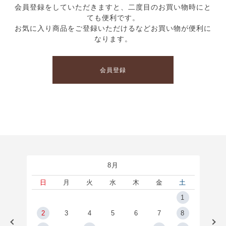
会員登録をしていただきますと、二度目のお買い物時にと
ても便利です。
お気に入り商品をご登録いただけるなどお買い物が便利に
なります。
会員登録
8月
土
日
月
火
水
木
金
土
5
1
2
2
3
4
5
6
7
8