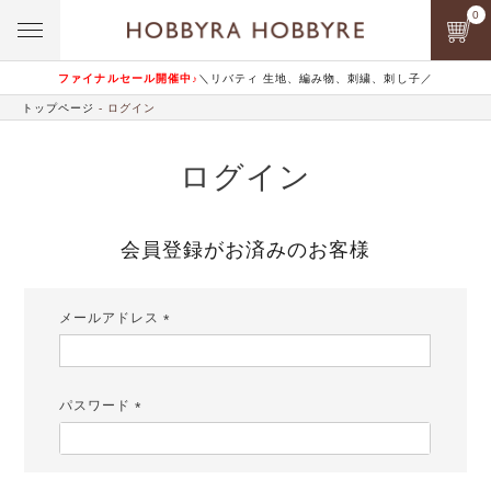
0
ファイナルセール開催中♪
＼リバティ 生地、編み物、刺繍、刺し子／
トップページ
ログイン
ログイン
会員登録がお済みのお客様
メールアドレス
(必
須)
パスワード
(必
須)