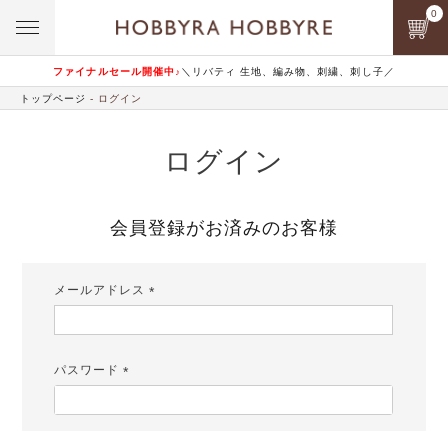
0
ファイナルセール開催中♪
＼リバティ 生地、編み物、刺繍、刺し子／
トップページ
ログイン
ログイン
会員登録がお済みのお客様
メールアドレス
(必
須)
パスワード
(必
須)