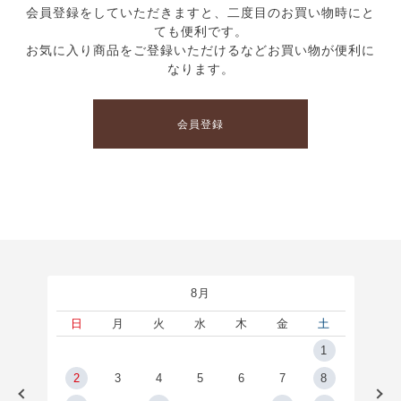
会員登録をしていただきますと、二度目のお買い物時にと
ても便利です。
お気に入り商品をご登録いただけるなどお買い物が便利に
なります。
会員登録
8月
土
日
月
火
水
木
金
土
5
1
2
2
3
4
5
6
7
8