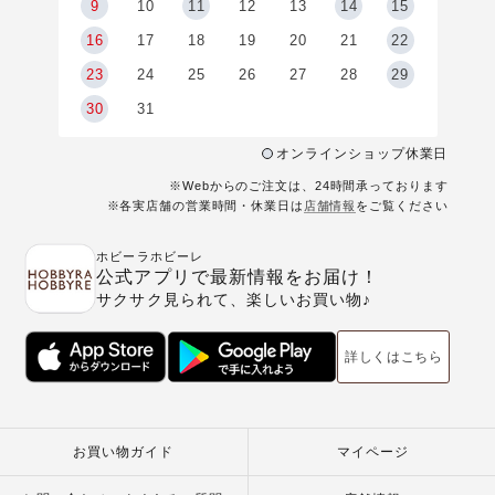
9
9
10
11
12
13
14
15
6
16
17
18
19
20
21
22
23
24
25
26
27
28
29
30
31
オンラインショップ休業日
※Webからのご注文は、24時間承っております
※各実店舗の営業時間・休業日は
店舗情報
をご覧ください
ホビーラホビーレ
公式アプリで最新情報をお届け！
サクサク見られて、楽しいお買い物♪
詳しくはこちら
お買い物ガイド
マイページ