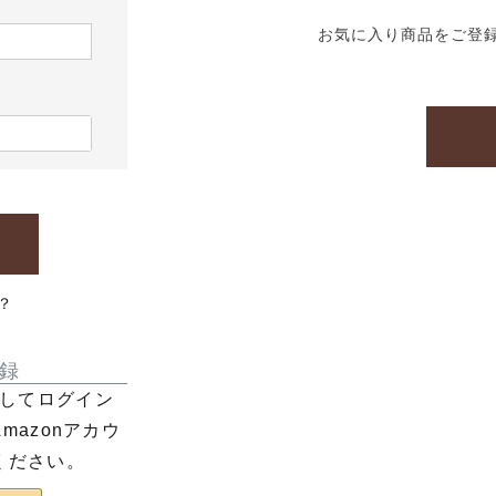
お気に入り商品をご登
？
録
利用してログイン
azonアカウ
ください。