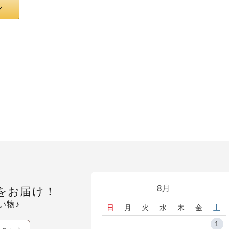
8月
をお届け！
い物♪
日
月
火
水
木
金
土
1