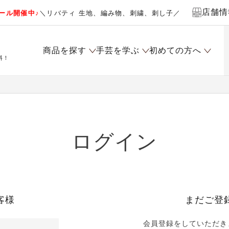
店舗情
ール開催中♪
＼リバティ 生地、編み物、刺繍、刺し子／
商品を探す
手芸を学ぶ
初めての方へ
料！
ログイン
客様
まだご登
会員登録をしていただき