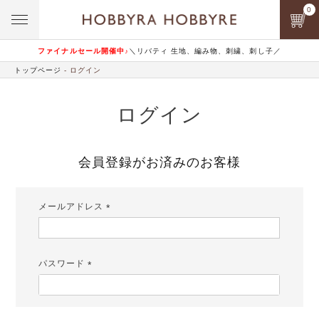
0
ファイナルセール開催中♪
＼リバティ 生地、編み物、刺繍、刺し子／
トップページ
ログイン
ログイン
会員登録がお済みのお客様
メールアドレス
(必
須)
パスワード
(必
須)