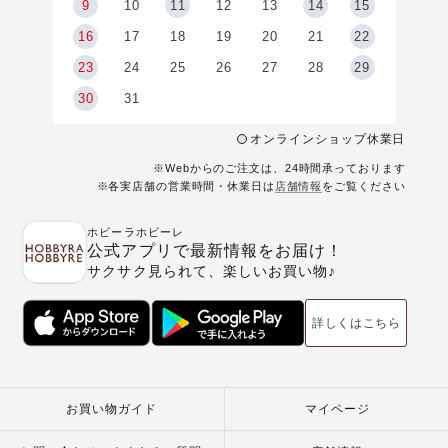
9
9
10
11
12
13
14
15
6
16
17
18
19
20
21
22
23
24
25
26
27
28
29
30
31
オンラインショップ休業日
※Webからのご注文は、24時間承っております
※各実店舗の営業時間・休業日は
店舗情報
をご覧ください
ホビーラホビーレ
公式アプリで最新情報をお届け！
サクサク見られて、楽しいお買い物♪
詳しくはこちら
お買い物ガイド
マイページ