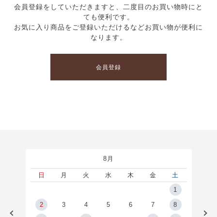
会員登録をしていただきますと、二度目のお買い物時にと
ても便利です。
お気に入り商品をご登録いただけるなどお買い物が便利に
なります。
会員登録
8月
土
日
月
火
水
木
金
土
5
1
2
2
3
4
5
6
7
8