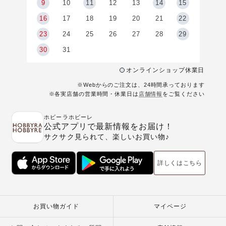
9
9
10
11
12
13
14
15
6
16
17
18
19
20
21
22
23
24
25
26
27
28
29
30
31
オンラインショップ休業日
※Webからのご注文は、24時間承っております
※各実店舗の営業時間・休業日は
店舗情報
をご覧ください
ホビーラホビーレ
公式アプリで最新情報をお届け！
サクサク見られて、楽しいお買い物♪
詳しくはこちら
お買い物ガイド
マイページ