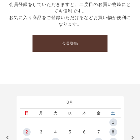
会員登録をしていただきますと、二度目のお買い物時にと
ても便利です。
お気に入り商品をご登録いただけるなどお買い物が便利に
なります。
会員登録
8月
土
日
月
火
水
木
金
土
5
1
2
2
3
4
5
6
7
8