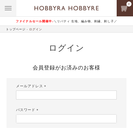
0
ファイナルセール開催中♪
＼リバティ 生地、編み物、刺繍、刺し子／
トップページ
ログイン
ログイン
会員登録がお済みのお客様
メールアドレス
(必
須)
パスワード
(必
須)