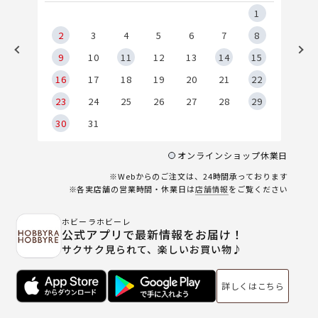
5
1
2
2
3
4
5
6
7
8
9
9
10
11
12
13
14
15
6
16
17
18
19
20
21
22
23
24
25
26
27
28
29
30
31
オンラインショップ休業日
※Webからのご注文は、24時間承っております
※各実店舗の営業時間・休業日は
店舗情報
をご覧ください
ホビーラホビーレ
公式アプリで最新情報をお届け！
サクサク見られて、楽しいお買い物♪
詳しくはこちら