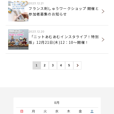
2023.12.21
フランス刺しゅうワークショップ 開催と
参加者募集のお知らせ
2023.12.20
「ニットあむあむインスタライブ！特別
版」12月21日(木)12：10～開催！
1
2
3
4
5
8月
土
日
月
火
水
木
金
土