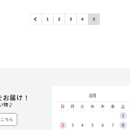
1
2
3
4
5
8月
をお届け！
い物♪
日
月
火
水
木
金
土
1
はこちら
2
3
4
5
6
7
8