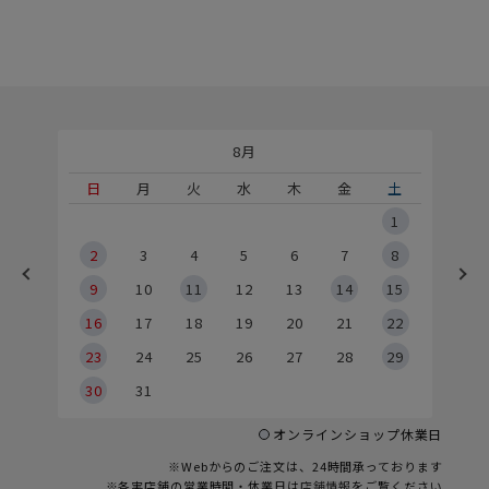
8月
土
日
月
火
水
木
金
土
5
1
2
2
3
4
5
6
7
8
9
9
10
11
12
13
14
15
6
16
17
18
19
20
21
22
23
24
25
26
27
28
29
30
31
オンラインショップ休業日
※Webからのご注文は、24時間承っております
※各実店舗の営業時間・休業日は
店舗情報
をご覧ください