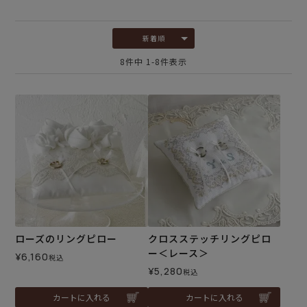
新着順
8
件中
1
-
8
件表示
ローズのリングピロー
クロスステッチリングピロ
ー＜レース＞
¥
6,160
税込
¥
5,280
税込
カートに入れる
カートに入れる