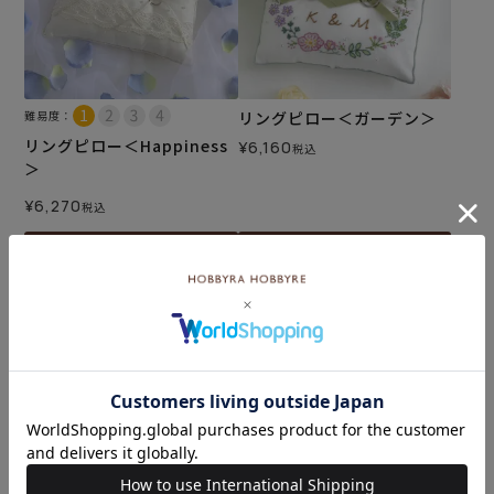
難易度：
リングピロー＜ガーデン＞
リングピロー＜Happiness
¥
6,160
税込
＞
¥
6,270
税込
カートに入れる
カートに入れる