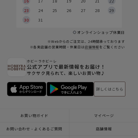
6
16
17
18
19
20
21
22
23
24
25
26
27
28
29
30
31
オンラインショップ休業日
※Webからのご注文は、24時間承っております
※各実店舗の営業時間・休業日は
店舗情報
をご覧ください
ホビーラホビーレ
公式アプリで最新情報をお届け！
サクサク見られて、楽しいお買い物♪
詳しくはこちら
お買い物ガイド
マイページ
お問い合わせ - よくあるご質問
店舗情報