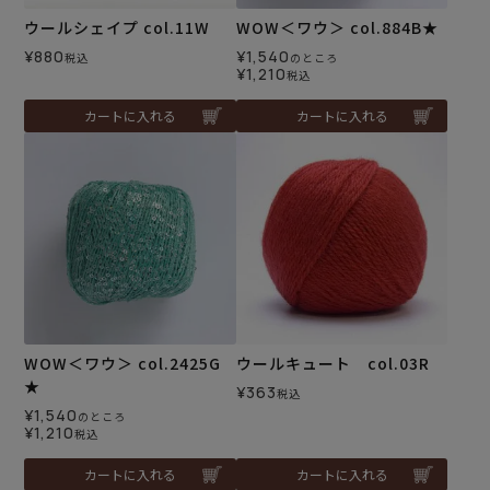
ウールシェイプ col.11W
WOW＜ワウ＞ col.884B★
¥
880
¥
1,540
税込
のところ
¥
1,210
税込
カートに入れる
カートに入れる
WOW＜ワウ＞ col.2425G
ウールキュート col.03R
★
¥
363
税込
¥
1,540
のところ
¥
1,210
税込
カートに入れる
カートに入れる