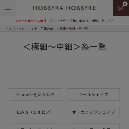
0
ファイナルセール開催中♪
＼リバティ 生地、編み物、刺繍、刺し子／
トップページ
ニット
手編み糸
＜極細～中細＞糸一覧
＜極細～中細＞糸一覧
＜new＞色彩シルク
ウールシェイプ
ELVIS（エルビス）
オーガニックシェイプ