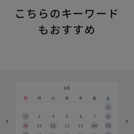
こちらのキーワード
もおすすめ
8月
土
日
月
火
水
木
金
土
5
1
2
2
3
4
5
6
7
8
9
9
10
11
12
13
14
15