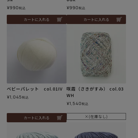
¥
990
¥
990
税込
税込
カートに入れる
カートに入れる
ベビーパレット col.01IV
咲霞（さきがすみ） col.03
WH
¥
1,045
税込
¥
1,540
税込
×(在庫なし)
カートに入れる