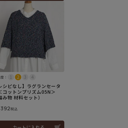
易度：
レシピなし】ラグランセータ
＜コットンプリズム05N＞
編み物 材料セット）
,392
税込
カートに入れる