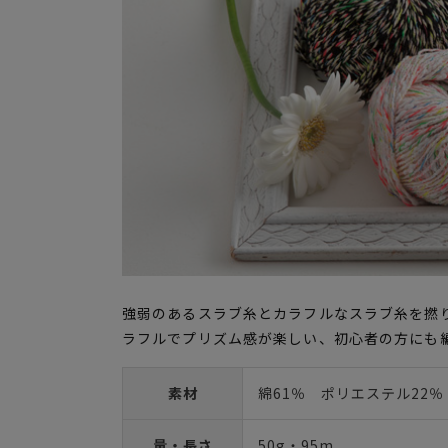
強弱のあるスラブ糸とカラフルなスラブ糸を撚
ラフルでプリズム感が楽しい、初心者の方にも
素材
綿61％ ポリエステル22％
量・長さ
50g・95m