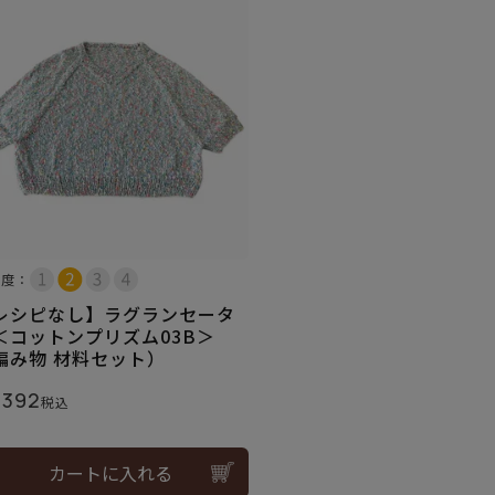
易度：
レシピなし】ラグランセータ
＜コットンプリズム03B＞
編み物 材料セット）
,392
税込
カートに入れる