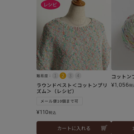
コットンプリ
難易度：
¥
1,056
ラウンドベスト＜コットンプリ
税
ズム＞（レシピ）
メール便10個まで可
¥
110
税込
カートに入れる