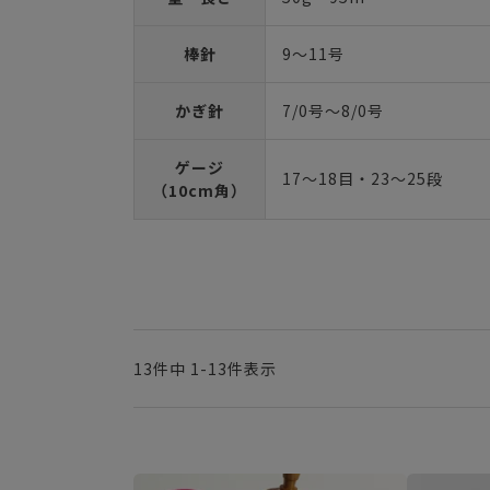
棒針
9～11号
かぎ針
7/0号～8/0号
ゲージ
17～18目・23～25段
（10cm角）
13
件中
1
-
13
件表示