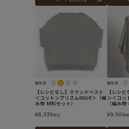
難易度：
難易度：
【レシピなし】ラウンドベスト
【レシピ
＜コットンプリズム06GR＞（編
ン＜コッ
み物 材料セット）
（編み物
¥
6,336
¥
9,504
税込