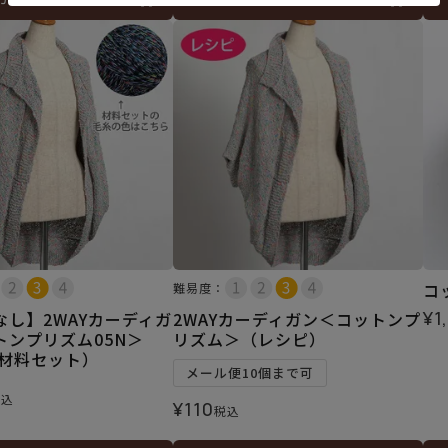
コ
難易度：
¥
1
なし】2WAYカーディガ
2WAYカーディガン＜コットンプ
トンプリズム05N＞
リズム＞（レシピ）
 材料セット）
メール便10個まで可
税込
¥
110
税込