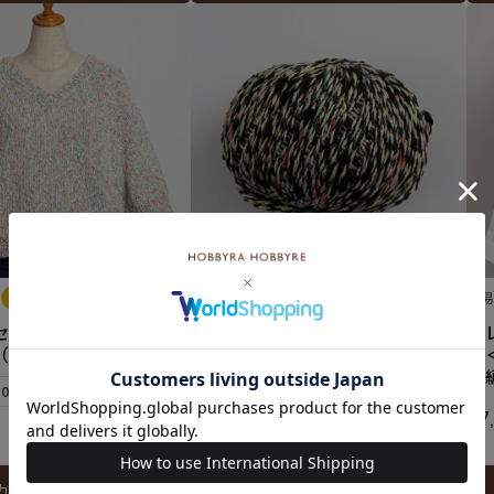
コットンプリズム col.04BL
難
¥
1,056
セーター＜コットンプ
【
税込
（レシピ）
ー
（
10個まで可
¥
7
カートに入れる
カートに入れる