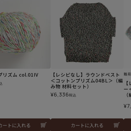
ズム col.01IV
【レシピなし】ラウンドベスト
難
＜コットンプリズム04BL＞（編
【
込
み物 材料セット）
ー
¥
6,336
（
税込
¥
7
カートに入れる
カートに入れる