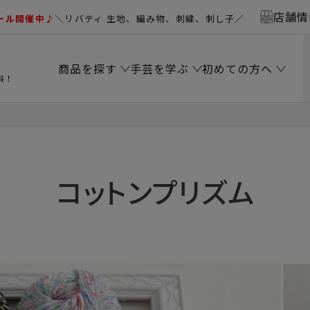
店舗情
ール開催中♪
＼リバティ 生地、編み物、刺繍、刺し子／
商品を探す
手芸を学ぶ
初めての方へ
料！
コットンプリズム