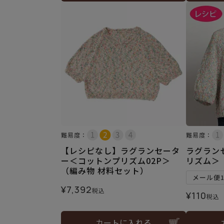
難易度：
難易度：
【レシピなし】ラグランセータ
ラグラン
ー＜コットンプリズム02P＞
リズム＞
（編み物 材料セット）
メール便
¥
7,392
税込
¥
110
税込
カートに入れる