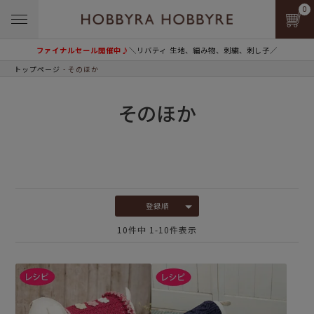
0
ファイナルセール開催中♪
＼リバティ 生地、編み物、刺繍、刺し子／
トップページ
そのほか
そのほか
登録順
10
件中
1
-
10
件表示