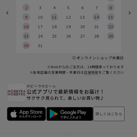
2
2
3
4
5
6
7
8
9
9
10
11
12
13
14
15
6
16
17
18
19
20
21
22
23
24
25
26
27
28
29
30
31
オンラインショップ休業日
※Webからのご注文は、24時間承っております
※各実店舗の営業時間・休業日は
店舗情報
をご覧ください
ホビーラホビーレ
公式アプリで最新情報をお届け！
サクサク見られて、楽しいお買い物♪
詳しくはこちら