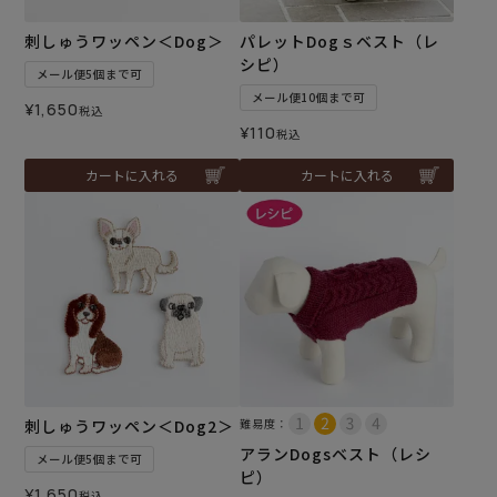
刺しゅうワッペン＜Dog＞
パレットDogｓベスト（レ
シピ）
メール便5個まで可
メール便10個まで可
¥
1,650
税込
¥
110
税込
カートに入れる
カートに入れる
刺しゅうワッペン＜Dog2＞
難易度：
アランDogsベスト（レシ
メール便5個まで可
ピ）
¥
1,650
税込