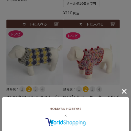
メール便10個まで可
¥
110
税込
カートに入れる
カートに入れる
難易度：
難易度：
Dogsクロッシェベスト（レ
Dog’sドットセーター＜ツイ
シピ）
ストドット＞（レシピ）
メール便10個まで可
メール便10個まで可
¥
110
¥
110
税込
税込