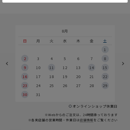
8月
土
日
月
火
水
木
金
土
5
1
2
2
3
4
5
6
7
8
9
9
10
11
12
13
14
15
6
16
17
18
19
20
21
22
23
24
25
26
27
28
29
30
31
オンラインショップ休業日
※Webからのご注文は、24時間承っております
※各実店舗の営業時間・休業日は
店舗情報
をご覧ください