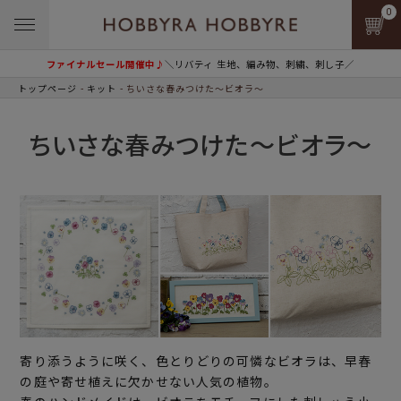
0
ファイナルセール開催中♪
＼リバティ 生地、編み物、刺繍、刺し子／
トップページ
キット
ちいさな春みつけた～ビオラ～
ちいさな春みつけた～ビオラ～
寄り添うように咲く、色とりどりの可憐なビオラは、早春
の庭や寄せ植えに欠かせない人気の植物。