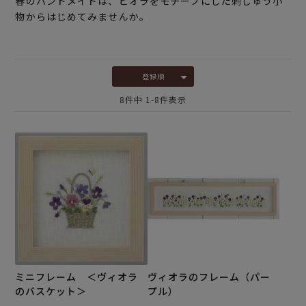
春のハンドメイドは、ビオラをモチーフにした刺しゅう小
物からはじめてみませんか。
登録順
8
件中
1
-
8
件表示
ミニフレーム ＜ヴィオラ
ヴィオラのフレーム（パー
のバスケット＞
プル）