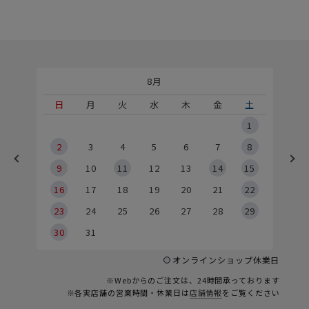
8月
土
日
月
火
水
木
金
土
5
1
2
2
3
4
5
6
7
8
9
9
10
11
12
13
14
15
6
16
17
18
19
20
21
22
23
24
25
26
27
28
29
30
31
オンラインショップ休業日
※Webからのご注文は、24時間承っております
※各実店舗の営業時間・休業日は
店舗情報
をご覧ください