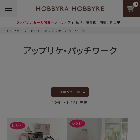
0
ファイナルセール開催中♪
＼リバティ 生地、編み物、刺繍、刺し子／
トップページ
キット
アップリケ・パッチワーク
アップリケ・パッチワーク
価格が安い順
12
件中
1
-
12
件表示