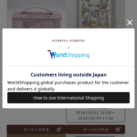
難易度：
難易度：
ソーイングケース
【8/10予約】アップリケタ
ペストリー＜ワイン＞2
¥
5,830
税込
予約商品
こちらは予約商品です
¥
7,480
税込
予約受付期間
2026/08/01 20:00
〜
2026/08/09 17:00
カートに入れる
カートに入れる