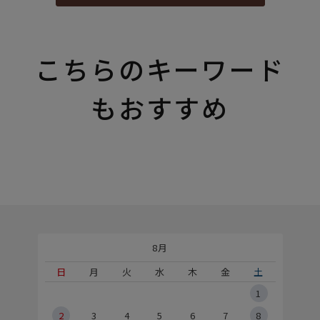
こちらのキーワード
もおすすめ
8月
土
日
月
火
水
木
金
土
5
1
2
2
3
4
5
6
7
8