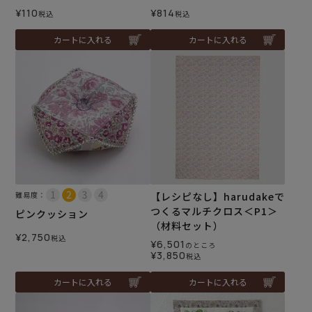
¥
110
¥
814
税込
税込
カートに入れる
カートに入れる
難易度：
【レシピなし】harudakeで
つくるマルチクロス＜P1＞
ピンクッション
（材料セット）
¥
2,750
税込
¥
6,501
のところ
¥
3,850
税込
カートに入れる
カートに入れる