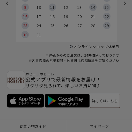
9
9
10
11
12
13
14
15
6
16
17
18
19
20
21
22
23
24
25
26
27
28
29
30
31
オンラインショップ休業日
※Webからのご注文は、24時間承っております
※各実店舗の営業時間・休業日は
店舗情報
をご覧ください
ホビーラホビーレ
公式アプリで最新情報をお届け！
サクサク見られて、楽しいお買い物♪
詳しくはこちら
お買い物ガイド
マイページ