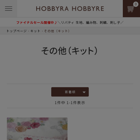
0
ファイナルセール開催中♪
＼リバティ 生地、編み物、刺繍、刺し子／
トップページ
キット
その他（キット）
その他（キット）
新着順
1
件中
1
-
1
件表示