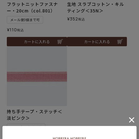
フラットニットファスナ
生地 スラブコットン・キル
ー・20cm（col.801）
ティング＜35N＞
¥
352
税込
メール便3個まで可
¥
110
税込
カートに入れる
カートに入れる
持ち手テープ・ステッチ＜
淡ピンク＞
メール便30個まで可
¥
66
のところ