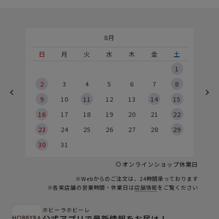
8月
土
日
月
火
水
木
金
土
5
1
2
2
3
4
5
6
7
8
9
9
10
11
12
13
14
15
6
16
17
18
19
20
21
22
23
24
25
26
27
28
29
30
31
オンラインショップ休業日
※Webからのご注文は、24時間承っております
※各実店舗の営業時間・休業日は
店舗情報
をご覧ください
ホビーラホビーレ
公式アプリで最新情報をお届け！