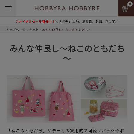
0
ファイナルセール開催中♪
＼リバティ 生地、編み物、刺繍、刺し子／
トップページ
キット
みんな仲良し～ねこのともだち～
みんな仲良し～ねこのともだち
～
「ねこのともだち」がテーマの実用的で可愛いバッグやポ