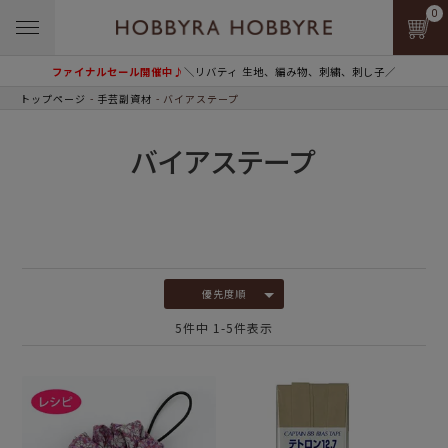
0
ファイナルセール開催中♪
＼リバティ 生地、編み物、刺繍、刺し子／
トップページ
手芸副資材
バイアステープ
バイアステープ
優先度順
5
件中
1
-
5
件表示