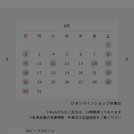
8月
土
日
月
火
水
木
金
土
5
1
2
2
3
4
5
6
7
8
9
9
10
11
12
13
14
15
6
16
17
18
19
20
21
22
23
24
25
26
27
28
29
30
31
オンラインショップ休業日
※Webからのご注文は、24時間承っております
※各実店舗の営業時間・休業日は
店舗情報
をご覧ください
ホビーラホビーレ