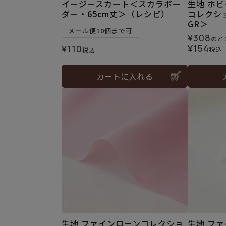
イージースカート＜スカラボー
生地 ホ
ダー・65cm丈＞（レシピ）
コレクシ
GR＞
メール便10個まで可
¥
308
のと
¥
154
¥
110
税込
税込
カートに入れる
生地 ファインローンコレクショ
生地 フ