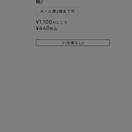
紙）
メール便2個まで可
¥
1,100
のところ
¥
440
税込
×(在庫なし)