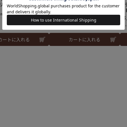
リー＜2IV＞
ン
¥
2,970
のところ
イ
¥
1,485
税込
5mまで可
¥
3
¥
1
カートに入れる
カートに入れる