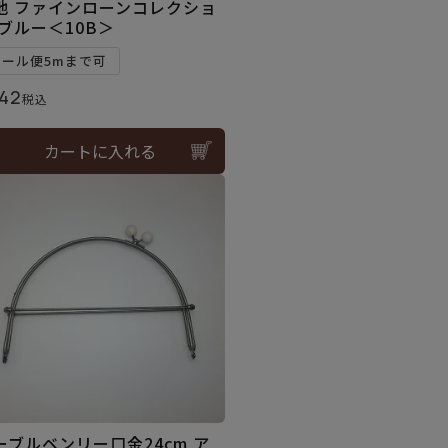
地 ファインローンコレクショ
 ブルー＜10B＞
メール便5mまで可
42
税込
カートに入れる
ーブルベンリー口金24cm ア