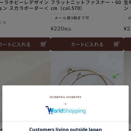
ビーラホビーレデザイン
フラットニットファスナー・60
生
ョン スカラボーダー＜
cm（col.570）
ン
メール便3個まで可
ころ
¥
220
¥
2
税込
カートに入れる
カートに入れる
ァインローンコレクショ
ベンリー口金24cm＜シルバー＞
マ