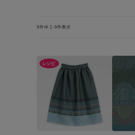
9
件中
1
-
9
件表示