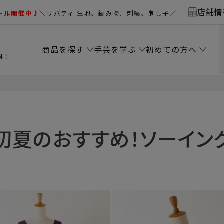
店舗情
ール開催中♪
＼リバティ 生地、編み物、刺繍、刺し子／
商品を探す
手芸を学ぶ
初めての方へ
料！
初夏のおすすめ！ソーイン