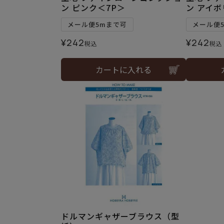
ン ピンク＜7P＞
ン アイボ
メール便5mまで可
メール便
¥
242
¥
242
税込
税込
カートに入れる
ドルマンギャザーブラウス（型