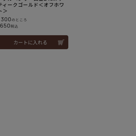
ティークゴールド＜オフホワ
ト＞
,300
のところ
,650
税込
カートに入れる