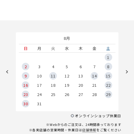
8月
土
日
月
火
水
木
金
土
5
1
2
2
3
4
5
6
7
8
9
9
10
11
12
13
14
15
6
16
17
18
19
20
21
22
23
24
25
26
27
28
29
30
31
オンラインショップ休業日
※Webからのご注文は、24時間承っております
※各実店舗の営業時間・休業日は
店舗情報
をご覧ください