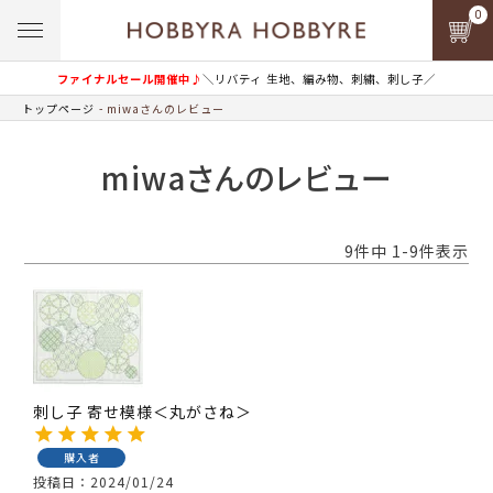
0
ファイナルセール開催中♪
＼リバティ 生地、編み物、刺繍、刺し子／
トップページ
miwaさんのレビュー
miwaさんのレビュー
9
件中
1
-
9
件表示
刺し子 寄せ模様＜丸がさね＞
購入者
投稿日
2024/01/24