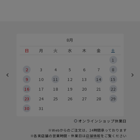
8月
土
日
月
火
水
木
金
土
5
1
2
2
3
4
5
6
7
8
9
9
10
11
12
13
14
15
6
16
17
18
19
20
21
22
23
24
25
26
27
28
29
30
31
オンラインショップ休業日
※Webからのご注文は、24時間承っております
※各実店舗の営業時間・休業日は
店舗情報
をご覧ください