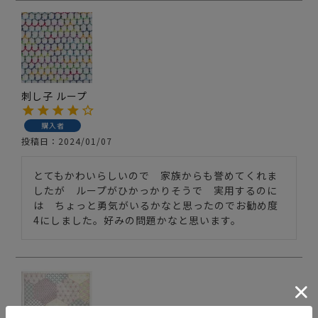
刺し子 ループ
購入者
投稿日
2024/01/07
とてもかわいらしいので　家族からも誉めてくれま
したが　ループがひかっかりそうで　実用するのに
は　ちょっと勇気がいるかなと思ったのでお勧め度
4にしました。好みの問題かなと思います。