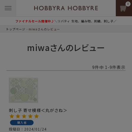
0
ファイナルセール開催中♪
＼リバティ 生地、編み物、刺繍、刺し子／
トップページ
miwaさんのレビュー
miwaさんのレビュー
9
件中
1
-
9
件表示
刺し子 寄せ模様＜丸がさね＞
購入者
投稿日
2024/01/24