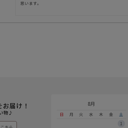
思います。
8月
をお届け！
い物♪
日
月
火
水
木
金
土
1
はこちら