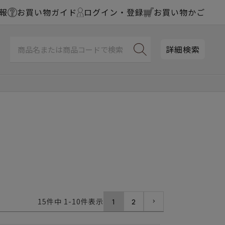
報
お買い物ガイド
ログイン・登録
お買い物かご
詳細検索
15
件中
1
-
10
件表示
1
2