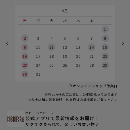
8月
土
日
月
火
水
木
金
土
5
1
2
2
3
4
5
6
7
8
9
9
10
11
12
13
14
15
6
16
17
18
19
20
21
22
23
24
25
26
27
28
29
30
31
オンラインショップ休業日
※Webからのご注文は、24時間承っております
※各実店舗の営業時間・休業日は
店舗情報
をご覧ください
ホビーラホビーレ
公式アプリで最新情報をお届け！
サクサク見られて、楽しいお買い物♪