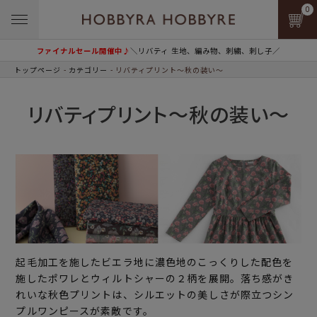
0
ファイナルセール開催中♪
＼リバティ 生地、編み物、刺繍、刺し子／
トップページ
カテゴリー
リバティプリント～秋の装い～
リバティプリント～秋の装い～
起毛加工を施したビエラ地に濃色地のこっくりした配色を
施したポワレとウィルトシャーの２柄を展開。落ち感がき
れいな秋色プリントは、シルエットの美しさが際立つシン
プルワンピースが素敵です。