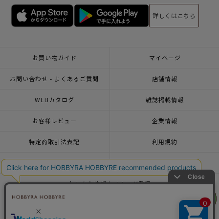
詳しくはこちら
お買い物ガイド
マイページ
お問い合わせ - よくあるご質問
店舗情報
WEBカタログ
雑誌掲載情報
お客様レビュー
企業情報
特定商取引法表記
利用規約
個人情報ポリシー
一緒に働こう♪求人情報
おトクな情報♪メルマガ登録
リリヤン
リリヤン
フェア
フェア