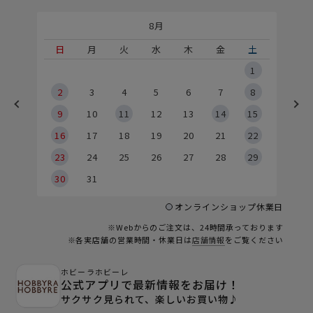
8月
土
日
月
火
水
木
金
土
5
1
2
2
3
4
5
6
7
8
9
9
10
11
12
13
14
15
6
16
17
18
19
20
21
22
23
24
25
26
27
28
29
30
31
オンラインショップ休業日
※Webからのご注文は、24時間承っております
※各実店舗の営業時間・休業日は
店舗情報
をご覧ください
ホビーラホビーレ
公式アプリで最新情報をお届け！
サクサク見られて、楽しいお買い物♪