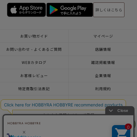
詳しくはこちら
お買い物ガイド
マイページ
お問い合わせ - よくあるご質問
店舗情報
WEBカタログ
雑誌掲載情報
お客様レビュー
企業情報
特定商取引法表記
利用規約
個人情報ポリシー
一緒に働こう♪求人情報
おトクな情報♪メルマガ登録
リリヤン
リリヤン
フェア
フェア