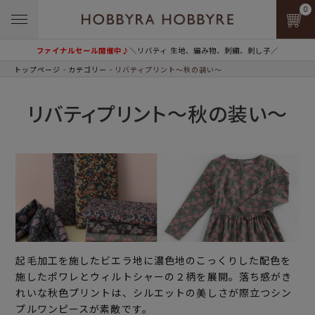
0
ファイナルセール開催中♪
＼リバティ 生地、編み物、刺繍、刺し子／
トップページ
カテゴリー
リバティプリント～秋の装い～
リバティプリント～秋の装い～
起毛加工を施したビエラ地に濃色地のこっくりした配色を
施したポワレとウィルトシャーの２柄を展開。落ち感がき
れいな秋色プリントは、シルエットの美しさが際立つシン
プルワンピースが素敵です。