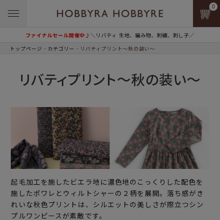
0
ファイナルセール開催中♪
＼リバティ 生地、編み物、刺繍、刺し子／
トップページ
カテゴリー
リバティプリント～秋の装い～
リバティプリント～秋の装い～
起毛加工を施したビエラ地に濃色地のこっくりした配色を
施したポワレとウィルトシャーの２柄を展開。落ち感がき
れいな秋色プリントは、シルエットの美しさが際立つシン
プルワンピースが素敵です。