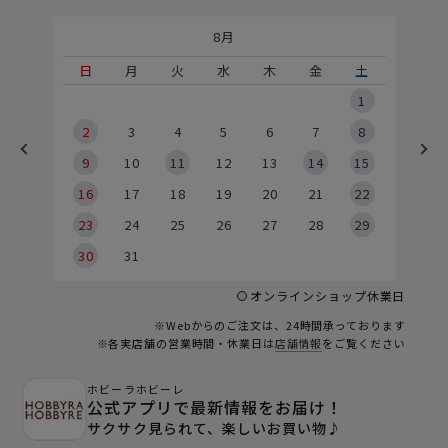
8月
土
日
月
火
水
木
金
土
5
1
2
2
3
4
5
6
7
8
9
9
10
11
12
13
14
15
6
16
17
18
19
20
21
22
23
24
25
26
27
28
29
30
31
オンラインショップ休業日
※Webからのご注文は、24時間承っております
※各実店舗の営業時間・休業日は
店舗情報
をご覧ください
ホビーラホビーレ
公式アプリで最新情報をお届け！
サクサク見られて、楽しいお買い物♪