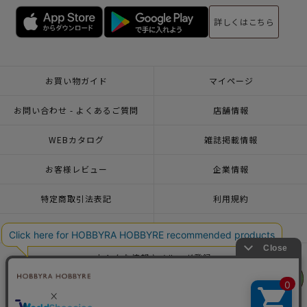
詳しくはこちら
お買い物ガイド
マイページ
お問い合わせ - よくあるご質問
店舗情報
WEBカタログ
雑誌掲載情報
お客様レビュー
企業情報
特定商取引法表記
利用規約
個人情報ポリシー
一緒に働こう♪求人情報
おトクな情報♪メルマガ登録
リリヤン
リリヤン
フェア
フェア