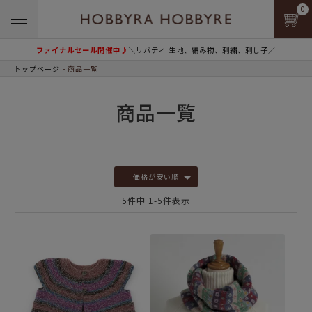
0
ファイナルセール開催中♪
＼リバティ 生地、編み物、刺繍、刺し子／
トップページ
商品一覧
商品一覧
価格が安い順
5
件中
1
-
5
件表示