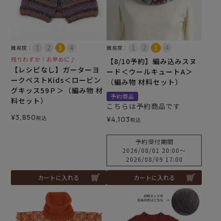
難易度：
難易度：
残りわずか！お早めに♪
【8/10予約】編み込みスヌ
【レシピなし】ガーターヨ
ード＜ウールキュートA＞
ークベストKids＜ロービン
（編み物 材料セット）
グキッス59Ｐ＞（編み物 材
予約商品
料セット）
こちらは予約商品です
¥
3,850
税込
¥
4,103
税込
予約受付期間
2026/08/01 20:00
〜
2026/08/09 17:00
カートに入れる
カートに入れる