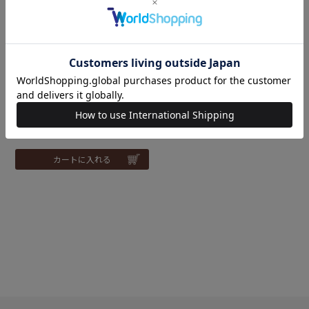
難易度：
ブランケット＜ピーターラ
ビット（TM）＞（編み物 材
料セット）
¥
14,300
税込
カートに入れる