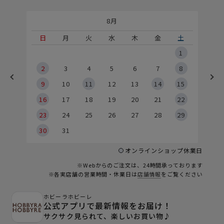
8月
土
日
月
火
水
木
金
土
5
1
2
2
3
4
5
6
7
8
9
9
10
11
12
13
14
15
6
16
17
18
19
20
21
22
23
24
25
26
27
28
29
30
31
オンラインショップ休業日
※Webからのご注文は、24時間承っております
※各実店舗の営業時間・休業日は
店舗情報
をご覧ください
ホビーラホビーレ
公式アプリで最新情報をお届け！
サクサク見られて、楽しいお買い物♪