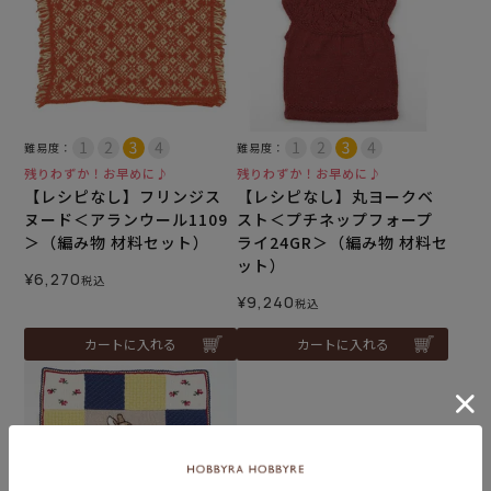
難易度：
難易度：
残りわずか！お早めに♪
残りわずか！お早めに♪
【レシピなし】フリンジス
【レシピなし】丸ヨークベ
ヌード＜アランウール1109
スト＜プチネップフォープ
＞（編み物 材料セット）
ライ24GR＞（編み物 材料セ
ット）
¥
6,270
税込
¥
9,240
税込
カートに入れる
カートに入れる