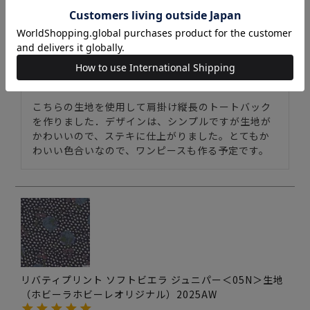
リバティプリント ソフトビエラ ジュニパー＜07BL＞生
地 （ホビーラホビーレオリジナル）2025AW
購入者
投稿日
2025/11/05
こちらの生地を使用して肩掛け縦長のトートバック
を作りました．デザインは、シンプルですが生地が
かわいいので、ステキに仕上がりました。とてもか
わいい色合いなので、ワンピースも作る予定です。
リバティプリント ソフトビエラ ジュニパー＜05N＞生地
（ホビーラホビーレオリジナル）2025AW