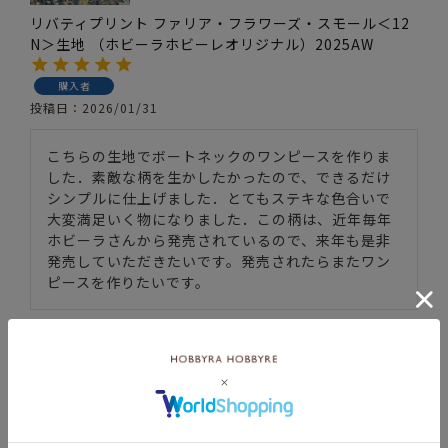
リバティプリント ファリア・フラワーズ・スモール＜12
N＞生地 （ホビーラホビーレオリジナル）2025AW
購入者
投稿日
2026/01/31
こちらの生地でボートネックのワンピースを作りま
した．素敵な柄を生かしたかったので、できるだけ
シンプルに仕上げました．とてもステキな色合いで
大変満足いく物になりました．この柄は、近年毎年
ホビーラさんから発売されているので、来年も是非
発売していただきたいです。発売されたらまたワン
ピースを作りたいです。