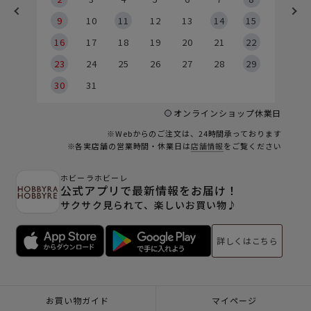
9
9
10
11
12
13
14
15
6
16
17
18
19
20
21
22
23
24
25
26
27
28
29
30
31
オンラインショップ休業日
※Webからのご注文は、24時間承っております
※各実店舗の営業時間・休業日は
店舗情報
をご覧ください
ホビーラホビーレ
公式アプリで最新情報をお届け！
サクサク見られて、楽しいお買い物♪
詳しくはこちら
お買い物ガイド
マイページ