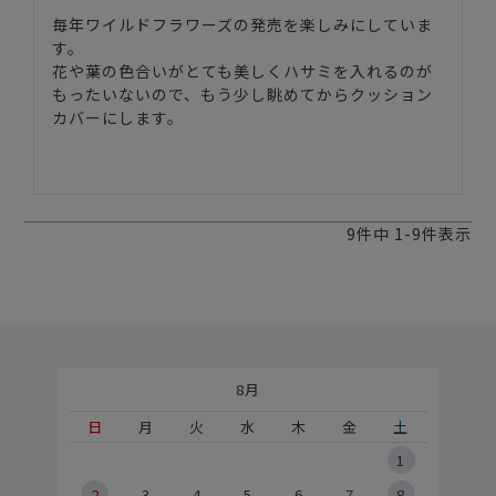
毎年ワイルドフラワーズの発売を楽しみにしていま
す。

花や葉の色合いがとても美しくハサミを入れるのが
もったいないので、もう少し眺めてからクッション
カバーにします。

9
件中
1
-
9
件表示
8月
土
日
月
火
水
木
金
土
5
1
2
2
3
4
5
6
7
8