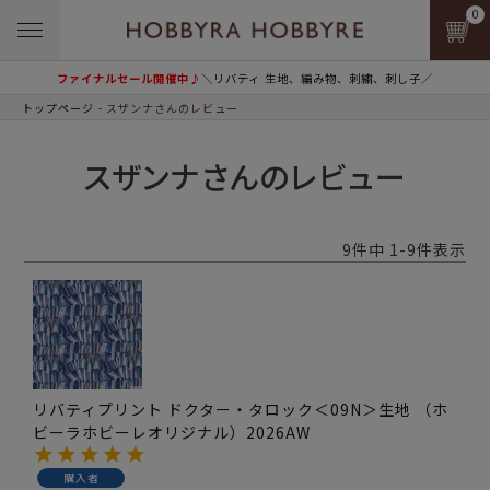
0
ファイナルセール開催中♪
＼リバティ 生地、編み物、刺繍、刺し子／
トップページ
スザンナさんのレビュー
スザンナさんのレビュー
9
件中
1
-
9
件表示
リバティプリント ドクター・タロック＜09N＞生地 （ホ
ビーラホビーレオリジナル）2026AW
購入者